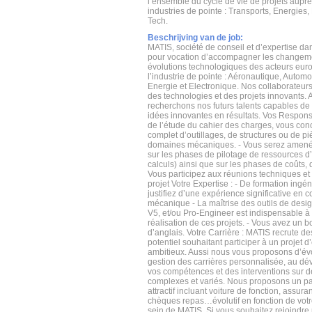
l’ensemble du cycle de vie de projets aupr
industries de pointe : Transports, Energies,
Tech.
Beschrijving van de job:
MATIS, société de conseil et d’expertise dan
pour vocation d’accompagner les changeme
évolutions technologiques des acteurs eur
l’industrie de pointe : Aéronautique, Automob
Energie et Electronique. Nos collaborateurs
des technologies et des projets innovants. 
recherchons nos futurs talents capables de
idées innovantes en résultats. Vos Responsabi
de l’étude du cahier des charges, vous con
complet d’outillages, de structures ou de p
domaines mécaniques. - Vous serez amené à
sur les phases de pilotage de ressources d
calculs) ainsi que sur les phases de coûts, qu
Vous participez aux réunions techniques e
projet Votre Expertise : - De formation ingén
justifiez d’une expérience significative en 
mécanique - La maîtrise des outils de des
V5, et/ou Pro-Engineer est indispensable à
réalisation de ces projets. - Vous avez un 
d’anglais. Votre Carrière : MATIS recrute des
potentiel souhaitant participer à un projet d
ambitieux. Aussi nous vous proposons d’év
gestion des carrières personnalisée, au d
vos compétences et des interventions sur d
complexes et variés. Nous proposons un pa
attractif incluant voiture de fonction, assur
chèques repas…évolutif en fonction de votr
sein de MATIS. Si vous souhaitez rejoindre