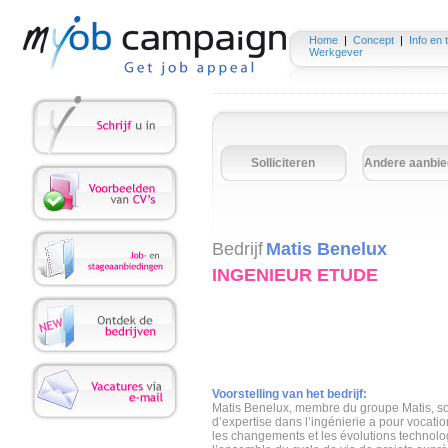
Home
|
Concept
|
Info en 
Werkgever
Solliciteren
Andere aanbie
Bedrijf
Matis Benelux
INGENIEUR ETUDE
Voorstelling van het bedrijf:
Matis Benelux, membre du groupe Matis, soc
d’expertise dans l’ingénierie a pour vocat
les changements et les évolutions technolo