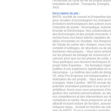
l’ensemble du cycle de vie de projets aupr
industries de pointe : Transports, Energies,
Tech.
Description du job :
MATIS, société de conseil et d’expertise dan
pour vocation d’accompagner les changeme
évolutions technologiques des acteurs eur
l’industrie de pointe : Aéronautique, Automob
Energie et Electronique. Nos collaborateurs
des technologies et des projets innovants. 
recherchons nos futurs talents capables de
idées innovantes en résultats. Vos Responsabi
de l’étude du cahier des charges, vous con
complet d’outillages, de structures ou de p
domaines mécaniques. - Vous serez amené à
sur les phases de pilotage de ressources d
calculs) ainsi que sur les phases de coûts, qu
Vous participez aux réunions techniques e
projet Votre Expertise : - De formation ingén
justifiez d’une expérience significative en 
mécanique - La maîtrise des outils de des
V5, et/ou Pro-Engineer est indispensable à
réalisation de ces projets. - Vous avez un 
d’anglais. Votre Carrière : MATIS recrute des
potentiel souhaitant participer à un projet d
ambitieux. Aussi nous vous proposons d’év
gestion des carrières personnalisée, au d
vos compétences et des interventions sur d
complexes et variés. Nous proposons un pa
attractif incluant voiture de fonction, assur
chèques repas…évolutif en fonction de votr
sein de MATIS. Si vous souhaitez rejoindre