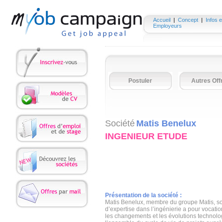
Accueil
|
Concept
|
Infos e
Employeurs
Postuler
Autres Off
Société
Matis Benelux
INGENIEUR ETUDE
Présentation de la société :
Matis Benelux, membre du groupe Matis, soc
d’expertise dans l’ingénierie a pour vocat
les changements et les évolutions technolo