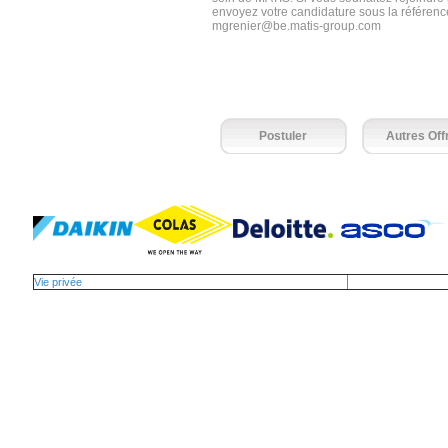
envoyez votre candidature sous la référenc
mgrenier@be.matis-group.com
Postuler
Autres Off
Vie privée